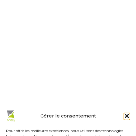
Tel : 05 46 01 40 17
Nous contacter
Horaires d’ouverture
Le lundi, jeudi, vendredi
de 9 h à 12 h et de 14 h à 18 h.
Le mardi et mercredi de 14 h à 18 h.
Le samedi de 10 h à 12 h.
La permanence du samedi matin
est tenue par les adjoints.
En un clic :
Gérer le consentement
Mes démarches en ligne
Réservations de salles
Pour offrir les meilleures expériences, nous utilisons des technologies