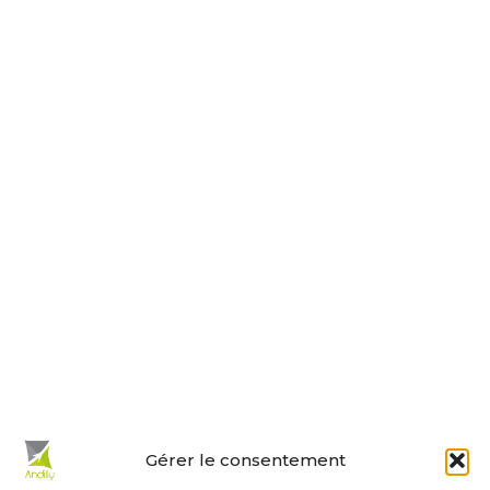
17230 ANDILLY
Tel : 05 46 01 40 17
Nous contacter
Horaires d’ouverture
Le lundi, jeudi, vendredi
de 9 h à 12 h et de 14 h à 18 h.
Le mardi et mercredi de 14 h à 18 h.
Le samedi de 10 h à 12 h.
La permanence du samedi matin
est tenue par les adjoints.
En un clic :
Gérer le consentement
Mes démarches en ligne