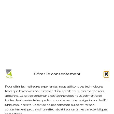
Horaires d’ouverture
Le lundi, jeudi, vendredi
de 9 h à 12 h et de 14 h à 18 h.
Le mardi et mercredi de 14 h à 18 h.
Le samedi de 10 h à 12 h.
La permanence du samedi matin
est tenue par les adjoints.
En un clic :
Gérer le consentement
Mes démarches en ligne
Réservations de salles
Pour offrir les meilleures expériences, nous utilisons des technologies
telles que les cookies pour stocker et/ou accéder aux informations des
Urbanisme
appareils. Le fait de consentir à ces technologies nous permettra de
Les associations
traiter des données telles que le comportement de navigation ou les ID
uniques sur ce site. Le fait de ne pas consentir ou de retirer son
Menus de la cantine
consentement peut avoir un effet négatif sur certaines caractéristiques
et fonctions.