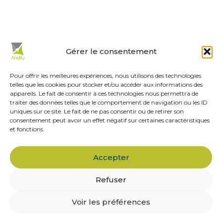
est tenue par les adjoints.
En un clic :
Gérer le consentement
Mes démarches en ligne
Réservations de salles
Pour offrir les meilleures expériences, nous utilisons des technologies
telles que les cookies pour stocker et/ou accéder aux informations des
Urbanisme
appareils. Le fait de consentir à ces technologies nous permettra de
Les associations
traiter des données telles que le comportement de navigation ou les ID
uniques sur ce site. Le fait de ne pas consentir ou de retirer son
Menus de la cantine
consentement peut avoir un effet négatif sur certaines caractéristiques
et fonctions.
Actualités
Agenda
Accepter
Refuser
Mentions légales
Politique de confidentialité
Politique de cookies
Accessibilité
Voir les préférences