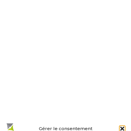
30 rue de la Paix
17230 ANDILLY
Tel : 05 46 01 40 17
Nous contacter
Horaires d’ouverture
Le lundi, jeudi, vendredi
de 9 h à 12 h et de 14 h à 18 h.
Le mardi et mercredi de 14 h à 18 h.
Le samedi de 10 h à 12 h.
La permanence du samedi matin
est tenue par les adjoints.
En un clic :
Gérer le consentement