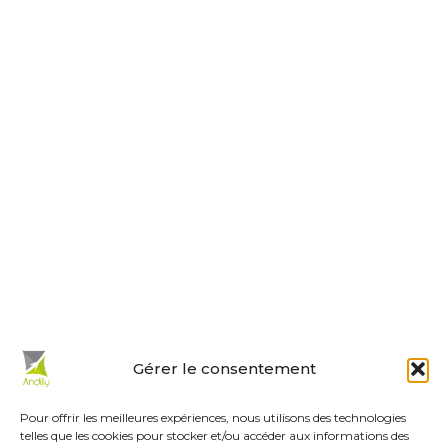
Nous contacter
Horaires d’ouverture
Le lundi, jeudi, vendredi
de 9 h à 12 h et de 14 h à 18 h.
Le mardi et mercredi de 14 h à 18 h.
Le samedi de 10 h à 12 h.
La permanence du samedi matin
est tenue par les adjoints.
En un clic :
Gérer le consentement
Mes démarches en ligne
Réservations de salles
Pour offrir les meilleures expériences, nous utilisons des technologies
telles que les cookies pour stocker et/ou accéder aux informations des
Urbanisme