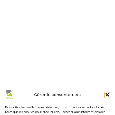
Nous contacter
Horaires d’ouverture
Le lundi, jeudi, vendredi
de 9 h à 12 h et de 14 h à 18 h.
Le mardi et mercredi de 14 h à 18 h.
Le samedi de 10 h à 12 h.
La permanence du samedi matin
est tenue par les adjoints.
En un clic :
Gérer le consentement
Mes démarches en ligne
Réservations de salles
Pour offrir les meilleures expériences, nous utilisons des technologies
telles que les cookies pour stocker et/ou accéder aux informations des
Urbanisme