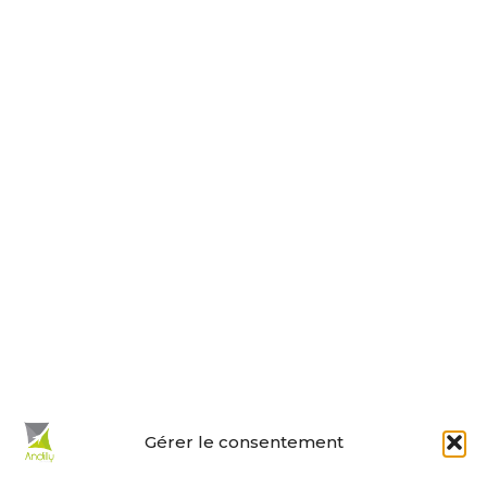
Tel : 05 46 01 40 17
Nous contacter
Horaires d’ouverture
Le lundi, jeudi, vendredi
de 9 h à 12 h et de 14 h à 18 h.
Le mardi et mercredi de 14 h à 18 h.
Le samedi de 10 h à 12 h.
La permanence du samedi matin
est tenue par les adjoints.
En un clic :
Gérer le consentement
Mes démarches en ligne