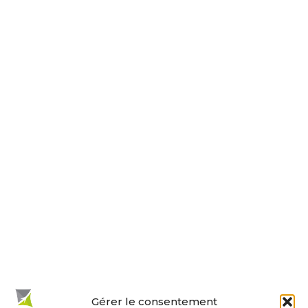
30 rue de la Paix
17230 ANDILLY
Tel : 05 46 01 40 17
Nous contacter
Horaires d’ouverture
Le lundi, jeudi, vendredi
de 9 h à 12 h et de 14 h à 18 h.
Le mardi et mercredi de 14 h à 18 h.
Le samedi de 10 h à 12 h.
La permanence du samedi matin
est tenue par les adjoints.
En un clic :
Gérer le consentement