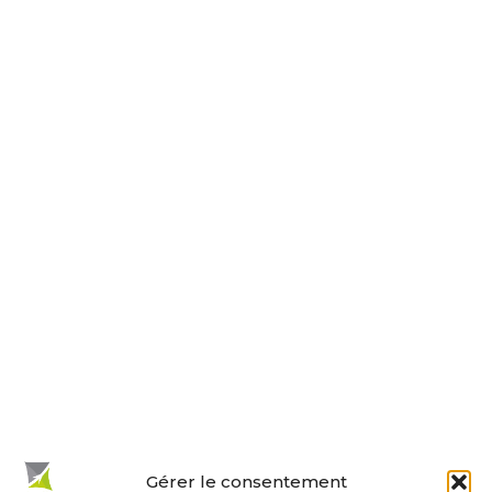
30 rue de la Paix
17230 ANDILLY
Tel : 05 46 01 40 17
Nous contacter
Horaires d’ouverture
Le lundi, jeudi, vendredi
de 9 h à 12 h et de 14 h à 18 h.
Le mardi et mercredi de 14 h à 18 h.
Le samedi de 10 h à 12 h.
La permanence du samedi matin
est tenue par les adjoints.
En un clic :
Gérer le consentement