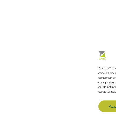
ouverture
En un clic :
 vendredi
Mes démarches en ligne
de 14 h à 18 h.
Réservations de salles
credi de 14 h à 18 h.
Urbanisme
 h à 12 h.
Les associations
Menus de la cantine
 du samedi matin
es adjoints.
Actualités
Pour offrir 
Agenda
cookies pour
consentir à 
comportement
ou de retire
caractéristi
Acc
ue de cookies
Accessibilité