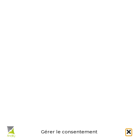
17230 ANDILLY
Tel : 05 46 01 40 17
Nous contacter
Horaires d’ouverture
Le lundi, jeudi, vendredi
de 9 h à 12 h et de 14 h à 18 h.
Le mardi et mercredi de 14 h à 18 h.
Le samedi de 10 h à 12 h.
La permanence du samedi matin
est tenue par les adjoints.
En un clic :
Gérer le consentement
Mes démarches en ligne