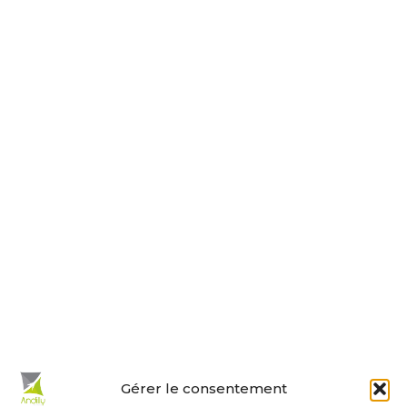
17230 ANDILLY
Tel : 05 46 01 40 17
Nous contacter
Horaires d’ouverture
Le lundi, jeudi, vendredi
de 9 h à 12 h et de 14 h à 18 h.
Le mardi et mercredi de 14 h à 18 h.
Le samedi de 10 h à 12 h.
La permanence du samedi matin
est tenue par les adjoints.
En un clic :
Gérer le consentement
Mes démarches en ligne