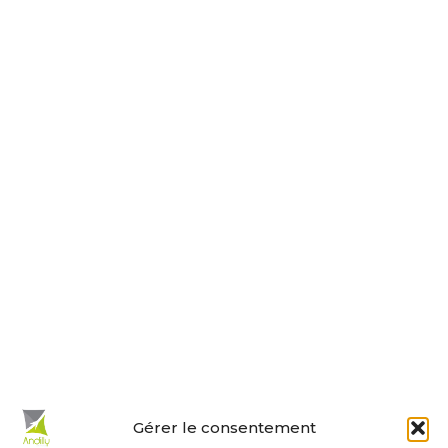
17230 ANDILLY
Tel : 05 46 01 40 17
Nous contacter
Horaires d’ouverture
Le lundi, jeudi, vendredi
de 9 h à 12 h et de 14 h à 18 h.
Le mardi et mercredi de 14 h à 18 h.
Le samedi de 10 h à 12 h.
La permanence du samedi matin
est tenue par les adjoints.
En un clic :
Gérer le consentement
Mes démarches en ligne