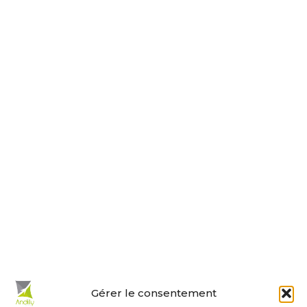
17230 ANDILLY
Tel : 05 46 01 40 17
Nous contacter
Horaires d’ouverture
Le lundi, jeudi, vendredi
de 9 h à 12 h et de 14 h à 18 h.
Le mardi et mercredi de 14 h à 18 h.
Le samedi de 10 h à 12 h.
La permanence du samedi matin
est tenue par les adjoints.
En un clic :
Gérer le consentement
Mes démarches en ligne