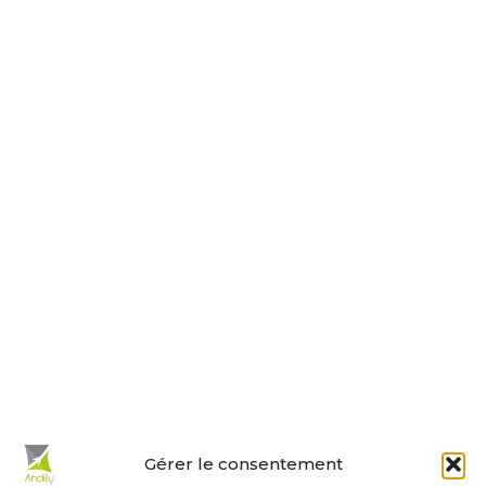
17230 ANDILLY
Tel : 05 46 01 40 17
Nous contacter
Horaires d’ouverture
Le lundi, jeudi, vendredi
de 9 h à 12 h et de 14 h à 18 h.
Le mardi et mercredi de 14 h à 18 h.
Le samedi de 10 h à 12 h.
La permanence du samedi matin
est tenue par les adjoints.
En un clic :
Gérer le consentement
Mes démarches en ligne