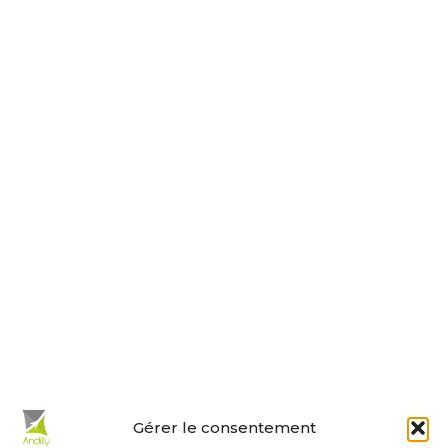
17230 ANDILLY
Tel : 05 46 01 40 17
Nous contacter
Horaires d’ouverture
Le lundi, jeudi, vendredi
de 9 h à 12 h et de 14 h à 18 h.
Le mardi et mercredi de 14 h à 18 h.
Le samedi de 10 h à 12 h.
La permanence du samedi matin
est tenue par les adjoints.
En un clic :
Gérer le consentement
Mes démarches en ligne