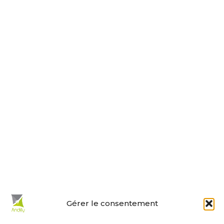
Tel : 05 46 01 40 17
Nous contacter
Horaires d’ouverture
Le lundi, jeudi, vendredi
de 9 h à 12 h et de 14 h à 18 h.
Le mardi et mercredi de 14 h à 18 h.
Le samedi de 10 h à 12 h.
La permanence du samedi matin
est tenue par les adjoints.
En un clic :
Gérer le consentement
Mes démarches en ligne