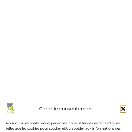
Nous contacter
Horaires d’ouverture
Le lundi, jeudi, vendredi
de 9 h à 12 h et de 14 h à 18 h.
Le mardi et mercredi de 14 h à 18 h.
Le samedi de 10 h à 12 h.
La permanence du samedi matin
est tenue par les adjoints.
En un clic :
Gérer le consentement
Mes démarches en ligne
Réservations de salles
Pour offrir les meilleures expériences, nous utilisons des technologies
telles que les cookies pour stocker et/ou accéder aux informations des
Urbanisme