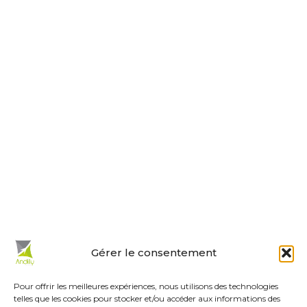
Nous contacter
Horaires d’ouverture
Le lundi, jeudi, vendredi
de 9 h à 12 h et de 14 h à 18 h.
Le mardi et mercredi de 14 h à 18 h.
Le samedi de 10 h à 12 h.
La permanence du samedi matin
est tenue par les adjoints.
En un clic :
Gérer le consentement
Mes démarches en ligne
Réservations de salles
Pour offrir les meilleures expériences, nous utilisons des technologies
telles que les cookies pour stocker et/ou accéder aux informations des
Urbanisme