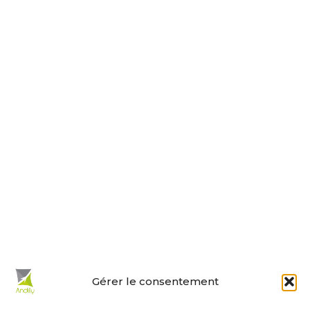
Tel : 05 46 01 40 17
Nous contacter
Horaires d’ouverture
Le lundi, jeudi, vendredi
de 9 h à 12 h et de 14 h à 18 h.
Le mardi et mercredi de 14 h à 18 h.
Le samedi de 10 h à 12 h.
La permanence du samedi matin
est tenue par les adjoints.
En un clic :
Gérer le consentement
Mes démarches en ligne