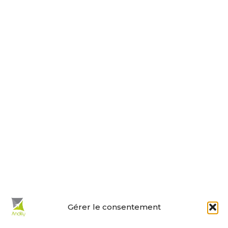
Tel : 05 46 01 40 17
Nous contacter
Horaires d’ouverture
Le lundi, jeudi, vendredi
de 9 h à 12 h et de 14 h à 18 h.
Le mardi et mercredi de 14 h à 18 h.
Le samedi de 10 h à 12 h.
La permanence du samedi matin
est tenue par les adjoints.
En un clic :
Gérer le consentement
Mes démarches en ligne