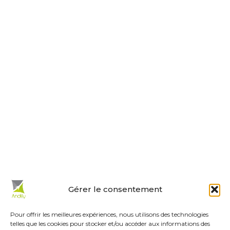
Nous contacter
Horaires d’ouverture
Le lundi, jeudi, vendredi
de 9 h à 12 h et de 14 h à 18 h.
Le mardi et mercredi de 14 h à 18 h.
Le samedi de 10 h à 12 h.
La permanence du samedi matin
est tenue par les adjoints.
En un clic :
Gérer le consentement
Mes démarches en ligne
Réservations de salles
Pour offrir les meilleures expériences, nous utilisons des technologies
telles que les cookies pour stocker et/ou accéder aux informations des
Urbanisme