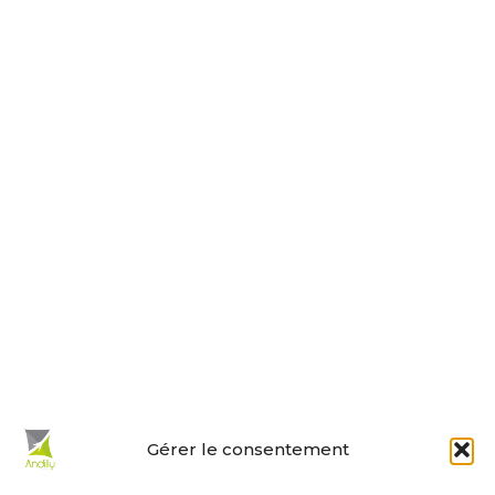
Tel : 05 46 01 40 17
Nous contacter
Horaires d’ouverture
Le lundi, jeudi, vendredi
de 9 h à 12 h et de 14 h à 18 h.
Le mardi et mercredi de 14 h à 18 h.
Le samedi de 10 h à 12 h.
La permanence du samedi matin
est tenue par les adjoints.
En un clic :
Gérer le consentement
Mes démarches en ligne