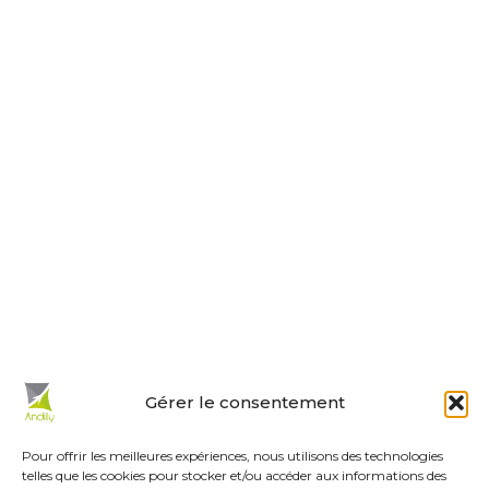
Nous contacter
Horaires d’ouverture
Le lundi, jeudi, vendredi
de 9 h à 12 h et de 14 h à 18 h.
Le mardi et mercredi de 14 h à 18 h.
Le samedi de 10 h à 12 h.
La permanence du samedi matin
est tenue par les adjoints.
En un clic :
Gérer le consentement
Mes démarches en ligne
Réservations de salles
Pour offrir les meilleures expériences, nous utilisons des technologies
telles que les cookies pour stocker et/ou accéder aux informations des
Urbanisme