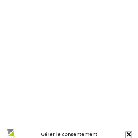
30 rue de la Paix
17230 ANDILLY
Tel : 05 46 01 40 17
Nous contacter
Horaires d’ouverture
Le lundi, jeudi, vendredi
de 9 h à 12 h et de 14 h à 18 h.
Le mardi et mercredi de 14 h à 18 h.
Le samedi de 10 h à 12 h.
La permanence du samedi matin
est tenue par les adjoints.
En un clic :
Gérer le consentement
Mes démarches en ligne