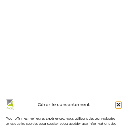
Nous contacter
Horaires d’ouverture
Le lundi, jeudi, vendredi
de 9 h à 12 h et de 14 h à 18 h.
Le mardi et mercredi de 14 h à 18 h.
Le samedi de 10 h à 12 h.
La permanence du samedi matin
est tenue par les adjoints.
En un clic :
Gérer le consentement
Mes démarches en ligne
Réservations de salles
Pour offrir les meilleures expériences, nous utilisons des technologies
telles que les cookies pour stocker et/ou accéder aux informations des
Urbanisme