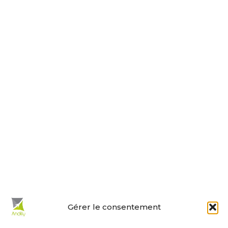
Tel : 05 46 01 40 17
Nous contacter
Horaires d’ouverture
Le lundi, jeudi, vendredi
de 9 h à 12 h et de 14 h à 18 h.
Le mardi et mercredi de 14 h à 18 h.
Le samedi de 10 h à 12 h.
La permanence du samedi matin
est tenue par les adjoints.
En un clic :
Gérer le consentement
Mes démarches en ligne