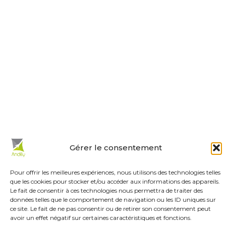
de 9 h à 12 h et de 14 h à 18 h.
Le mardi et mercredi de 14 h à 18 h.
Le samedi de 10 h à 12 h.
La permanence du samedi matin
est tenue par les adjoints.
En un clic :
Mes démarches en ligne
Réservations de salles
Urbanisme
Gérer le consentement
Les associations
Pour offrir les meilleures expériences, nous utilisons des technologies telles
Menus de la cantine
que les cookies pour stocker et/ou accéder aux informations des appareils.
Le fait de consentir à ces technologies nous permettra de traiter des
Actualités
données telles que le comportement de navigation ou les ID uniques sur
Agenda
ce site. Le fait de ne pas consentir ou de retirer son consentement peut
avoir un effet négatif sur certaines caractéristiques et fonctions.